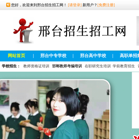
您好，欢迎来到邢台招生招工网！
[请登录]
新用户？
[免费注册]
网站首页
|
邢台中专学校
|
邢台高中学校
|
高职单招
学校招生：
教师资格证培训
邯郸教师考编培训
在职研究生培训
学前教育招生