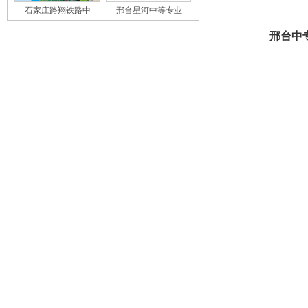
石家庄路翔铁路中
邢台星河中等专业
邢台中