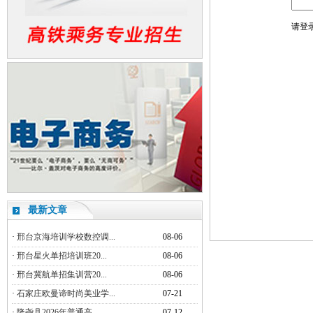
请登
最新文章
·
邢台京海培训学校数控调...
08-06
·
邢台星火单招培训班20...
08-06
·
邢台冀航单招集训营20...
08-06
·
石家庄欧曼谛时尚美业学...
07-21
·
隆尧县2026年普通高...
07-12