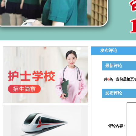
发布评论
最新评论
共
0
条 当前是第
页/
发布评论
评论内容
：