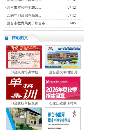
·
沙河市实验中学2026...
07-12
·
2026年邢台启晖高级...
07-12
·
邢台市教育局关于邢台市...
07-05
精彩图文
邢台京海培训学校
邢台星火单招培训
邢台冀航单招集训
石家庄欧曼谛时尚