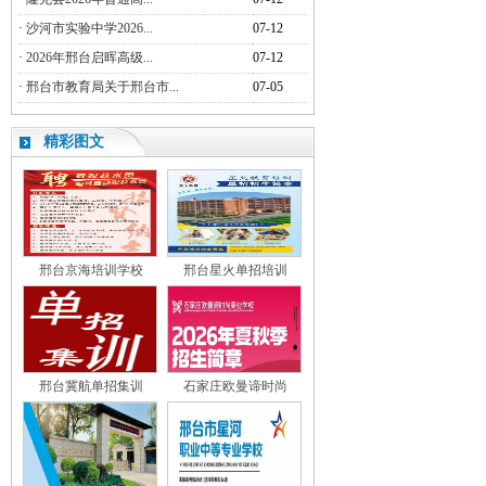
·
沙河市实验中学2026...
07-12
·
2026年邢台启晖高级...
07-12
·
邢台市教育局关于邢台市...
07-05
精彩图文
邢台京海培训学校
邢台星火单招培训
邢台冀航单招集训
石家庄欧曼谛时尚