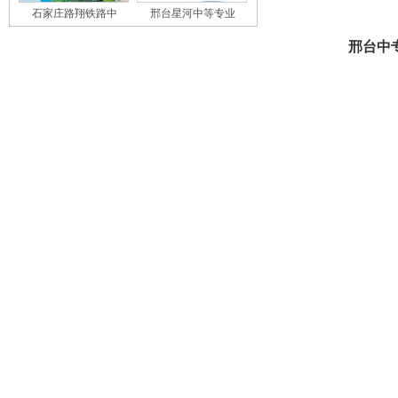
石家庄路翔铁路中
邢台星河中等专业
邢台中