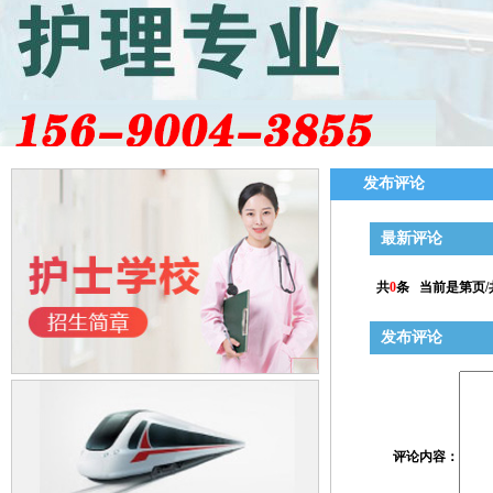
发布评论
最新评论
共
0
条 当前是第
页/
发布评论
评论内容
：