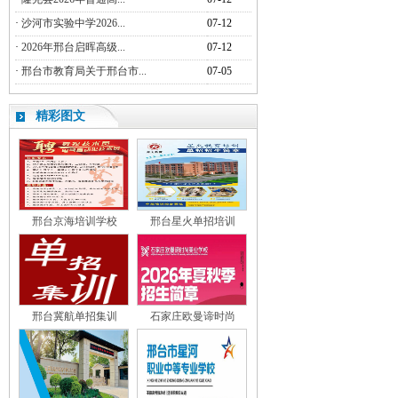
·
沙河市实验中学2026...
07-12
·
2026年邢台启晖高级...
07-12
·
邢台市教育局关于邢台市...
07-05
精彩图文
邢台京海培训学校
邢台星火单招培训
邢台冀航单招集训
石家庄欧曼谛时尚