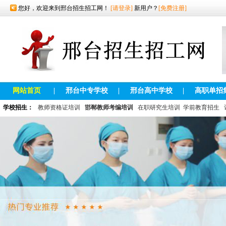
您好，欢迎来到邢台招生招工网！
[请登录]
新用户？
[免费注册]
网站首页
|
邢台中专学校
|
邢台高中学校
|
高职单招
学校招生：
教师资格证培训
邯郸教师考编培训
在职研究生培训
学前教育招生