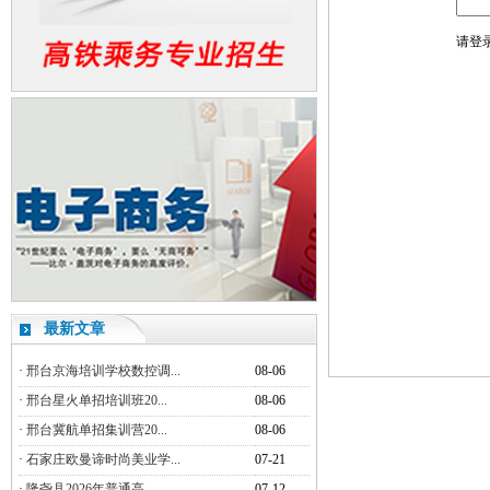
请登
最新文章
·
邢台京海培训学校数控调...
08-06
·
邢台星火单招培训班20...
08-06
·
邢台冀航单招集训营20...
08-06
·
石家庄欧曼谛时尚美业学...
07-21
·
隆尧县2026年普通高...
07-12