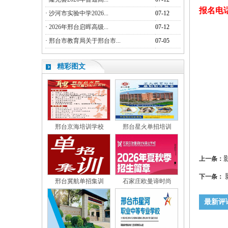
报名电话：1
·
沙河市实验中学2026...
07-12
·
2026年邢台启晖高级...
07-12
·
邢台市教育局关于邢台市...
07-05
精彩图文
邢台京海培训学校
邢台星火单招培训
上一条：
下一条：
邢台冀航单招集训
石家庄欧曼谛时尚
最新评