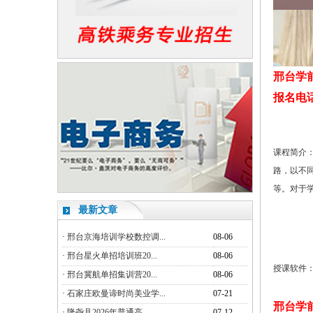
邢台学
报名电话：1
课程简介
路，以不
等。对于
最新文章
·
邢台京海培训学校数控调...
08-06
·
邢台星火单招培训班20...
08-06
授课软件： pftr
·
邢台冀航单招集训营20...
08-06
·
石家庄欧曼谛时尚美业学...
07-21
邢台学
·
隆尧县2026年普通高...
07-12