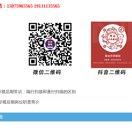
5075965565 19131135565
影视后期常识：隔行扫描和逐行扫描的区别
影视后期岗位职责简介
论