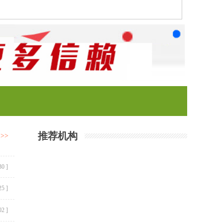
推荐机构
>>
30 ]
25 ]
02 ]