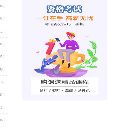
06 ]
21 ]
12 ]
05 ]
25 ]
30 ]
18 ]
01 ]
11 ]
06 ]