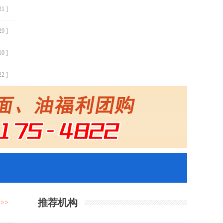
21 ]
29 ]
10 ]
22 ]
推荐机构
>>