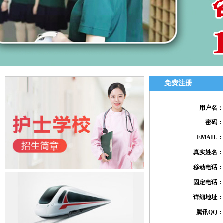
免费注册
用户名
：
密码
：
EMAIL
：
真实姓名
：
移动电话
：
固定电话
：
详细地址
：
腾讯QQ
：