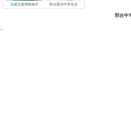
石家庄路翔铁路中
邢台星河中等专业
邢台中