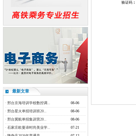
验证码
：
最新文章
·
邢台京海培训学校数控调...
08-06
·
邢台星火单招培训班20...
08-06
·
邢台冀航单招集训营20...
08-06
·
石家庄欧曼谛时尚美业学...
07-21
·
隆尧县2026年普通高...
07-12