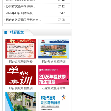
·
沙河市实验中学2026...
07-12
·
2026年邢台启晖高级...
07-12
·
邢台市教育局关于邢台市...
07-05
精彩图文
邢台京海培训学校
邢台星火单招培训
邢台冀航单招集训
石家庄欧曼谛时尚