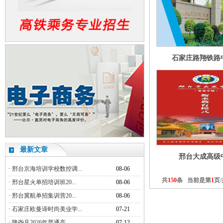
石家庄路翔铁路
最新文章
邢台大成高级
·
邢台京海培训学校数控调...
08-06
共
150
条 当前是第
1
页/
·
邢台星火单招培训班20...
08-06
·
邢台冀航单招集训营20...
08-06
·
石家庄欧曼谛时尚美业学...
07-21
·
隆尧县2026年普通高...
07-12