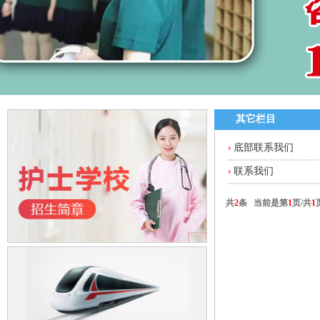
其它栏目
底部联系我们
联系我们
共
2
条 当前是第
1
页/共
1