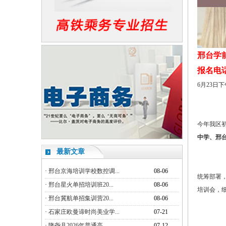
邢台学
报名电话：1
6月23日
今年我区
中学、邢
最新文章
·
邢台京海培训学校数控调...
08-06
统筹部署
·
邢台星火单招培训班20...
08-06
培训会，
·
邢台冀航单招集训营20...
08-06
·
石家庄欧曼谛时尚美业学...
07-21
·
隆尧县2026年普通高...
07-12