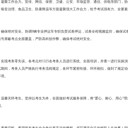
，凝聚工作合力。宣传、网信、保密、卫健、公安、市场监管、通信、供电等部门，协
、噪音治理、食品卫生、防暑降温等方面凝聚强大工作合力，给予考试强有力、全要素
，确保绝对安全。协调9辆专业押运车专职负责试卷押运，试卷全程视频监控，确保试卷
信号屏蔽考点全面覆盖，严防高科技作弊，确保考试绝对安全。
，实现考务零失误。各考点对1325名考务人员进行系统、全面培训，并逐一进行实操
试期间，考务人员严格执行考务流程规定，各环节紧密衔接、环环相扣，做到了规定动
环境。
，温馨关怀考生。坚持以考生为本，全面做好考试服务保障，将“爱心、耐心、用心”
围。