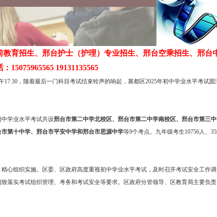
前教育招生、邢台护士（护理）专业招生、邢台空乘招生、邢台
5075965565 19131135565
下午17:30，随着最后一门科目考试结束铃声的响起，襄都区2025年初中学业水平考试
初中学业水平考试共设
邢台市第二中学北校区、邢台市第二中学南校区、邢台市第三中
台市第十中学、邢台市平安中学和邢台市思源中学
等9个考点。九年级考生10756人、3
，精心组织实施。区委、区政府高度重视初中学业水平考试，及时召开考试安全工作调
细致落实考试组织管理、考务和考试安全等要求。区政府分管领导、区教育局主要负责