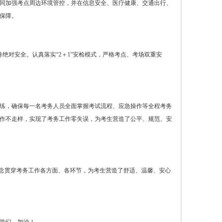
同加强考点周边环境管控，并在信息安全、医疗健康、交通出行、
保障。
绝对安全。认真落实“2＋1”安检模式，严格考点、考场双重安
演练，确保每一名考务人员全面掌握考试流程、应急操作等全程考务
作不走样，实现了考务工作零失误，为考生营造了公平、规范、安
理念贯穿考务工作各方面、各环节，为考生营造了舒适、温馨、安心