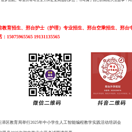
，逐梦启航。希望所有考生全力奔赴更高远的梦想，书写属于自己的精彩人生故事！同
前教育招生、邢台护士（护理）专业招生、邢台空乘招生、邢台
5075965565 19131135565
任泽区教育局举行2025年中小学生人工智能编程教学实践活动培训会