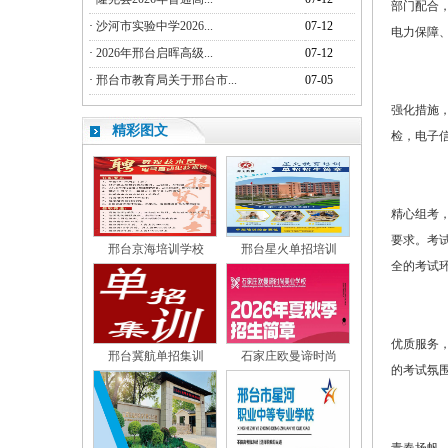
部门配合
·
沙河市实验中学2026...
07-12
电力保障
·
2026年邢台启晖高级...
07-12
·
邢台市教育局关于邢台市...
07-05
强化措施
精彩图文
检，电子
精心组考
要求。考
邢台京海培训学校
邢台星火单招培训
全的考试
优质服务
邢台冀航单招集训
石家庄欧曼谛时尚
的考试氛