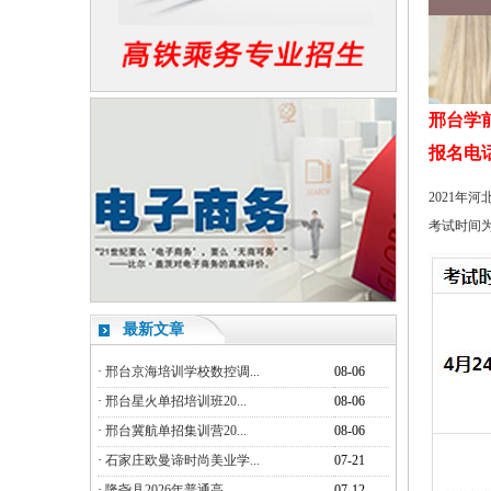
邢台学
报名电话：1
2021年
考试时间为
最新文章
·
邢台京海培训学校数控调...
08-06
·
邢台星火单招培训班20...
08-06
·
邢台冀航单招集训营20...
08-06
·
石家庄欧曼谛时尚美业学...
07-21
·
隆尧县2026年普通高...
07-12