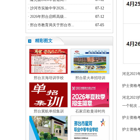
·
沙河市实验中学2026...
07-12
·
2026年邢台启晖高级...
07-12
·
邢台市教育局关于邢台市...
07-05
精彩图文
河北202
邢台京海培训学校
邢台星火单招培训
护士资格
河北20
一个轮次
邢台冀航单招集训
石家庄欧曼谛时尚
护士资格
护士资格