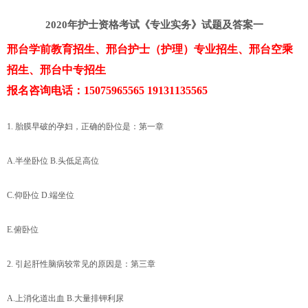
2020年护士资格考试《专业实务》试题及答案一
邢台学前教育招生、邢台护士（护理）专业招生、邢台空乘
招生、邢台中专招生
报名咨询电话：15075965565 19131135565
1. 胎膜早破的孕妇，正确的卧位是：第一章
A.半坐卧位 B.头低足高位
C.仰卧位 D.端坐位
E.俯卧位
2. 引起肝性脑病较常见的原因是：第三章
A.上消化道出血 B.大量排钾利尿