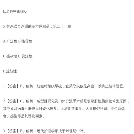
E.全身中毒症状
5. 护患语言沟通的基本原则是：第二十一章
A.广泛性 B.指导性
C.强制性 D.灵活性
E.规范性
1.【答案】B。解析：妊娠时胎膜早破，宜采取头低足高位，以防止脐带脱垂。
2.【答案】C。解析：各型肝硬化及门体分流手术后是引起肝性脑病较常见原因，
其中又以病毒性肝炎后肝硬化较多。上消化道出血、大量排钾利尿、高蛋白饮
食、感染等是其诱发因素。
3.【答案】B。解析：近代护理学形成于19世纪中叶。