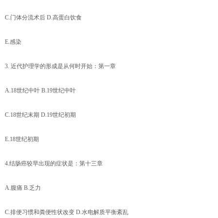
C.门体分流术后 D.高蛋白饮食
E.感染
3. 近代护理学的形成是从何时开始：第一章
A.18世纪中叶 B.19世纪中叶
C.18世纪末期 D.19世纪初期
E.18世纪初期
4.结肠癌较早出现的症状是：第十三章
A.腹痛 B.乏力
C.排便习惯和粪便性状改变 D.水电解质平衡紊乱