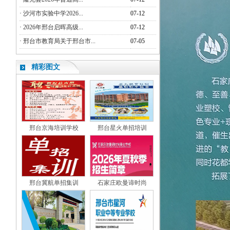
·
沙河市实验中学2026...
07-12
·
2026年邢台启晖高级...
07-12
·
邢台市教育局关于邢台市...
07-05
精彩图文
邢台京海培训学校
邢台星火单招培训
邢台冀航单招集训
石家庄欧曼谛时尚