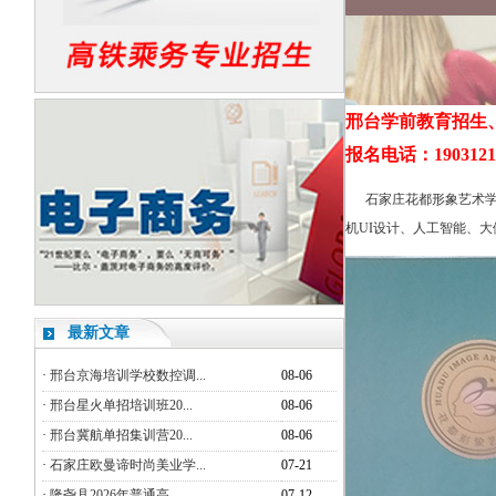
邢台学前教育招生
报名电话：190312155
石家庄花都形象艺术学
机UI设计、人工智能、
最新文章
·
邢台京海培训学校数控调...
08-06
·
邢台星火单招培训班20...
08-06
·
邢台冀航单招集训营20...
08-06
·
石家庄欧曼谛时尚美业学...
07-21
·
隆尧县2026年普通高...
07-12