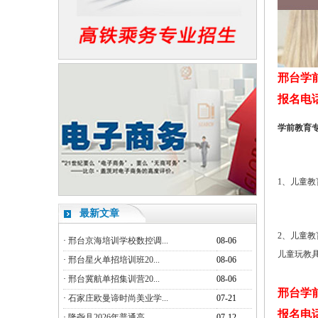
邢台学
报名电话：1
学前教育
1、儿童
最新文章
2、儿童
·
邢台京海培训学校数控调...
08-06
儿童玩教
·
邢台星火单招培训班20...
08-06
·
邢台冀航单招集训营20...
08-06
邢台学
·
石家庄欧曼谛时尚美业学...
07-21
报名电话：1
·
隆尧县2026年普通高...
07-12