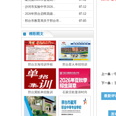
·
沙河市实验中学2026...
07-12
·
2026年邢台启晖高级...
07-12
·
邢台市教育局关于邢台市...
07-05
精彩图文
邢台京海培训学校
邢台星火单招培训
上一条：
下一条：
邢台冀航单招集训
石家庄欧曼谛时尚
最新评
发