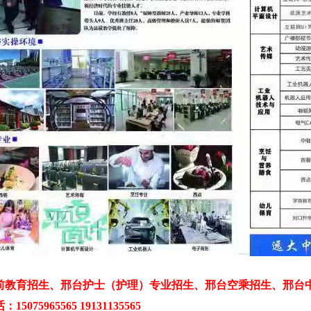
前教育招生、邢台护士（护理）专业招生、邢台空乘招生、邢台
5075965565 19131135565