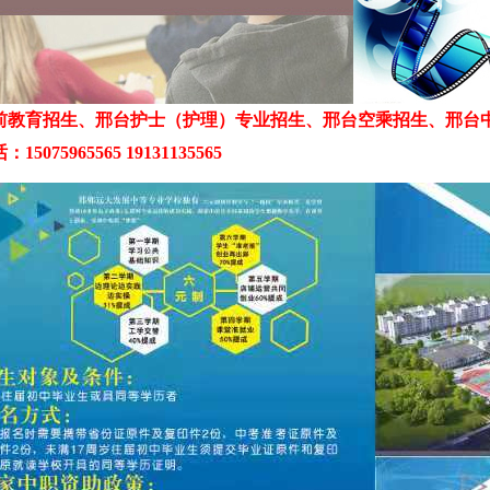
前教育招生、邢台护士（护理）专业招生、邢台空乘招生、邢台
5075965565 19131135565