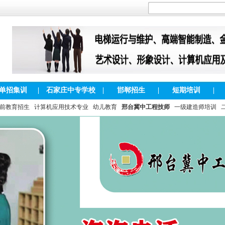
单招集训
|
石家庄中专学校
|
邯郸招生
|
短期培训
|
前教育招生
计算机应用技术专业
幼儿教育
邢台冀中工程技师
一级建造师培训