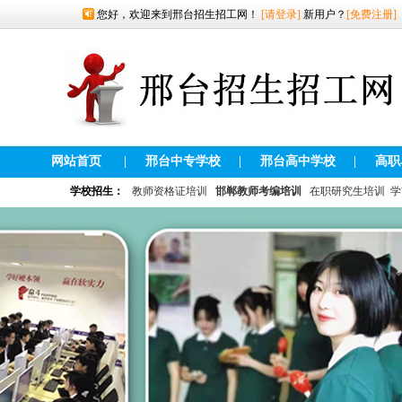
您好，欢迎来到邢台招生招工网！
[请登录]
新用户？
[免费注册]
网站首页
|
邢台中专学校
|
邢台高中学校
|
高职
学校招生：
教师资格证培训
邯郸教师考编培训
在职研究生培训
学