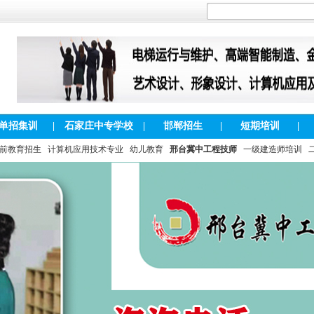
单招集训
|
石家庄中专学校
|
邯郸招生
|
短期培训
|
前教育招生
计算机应用技术专业
幼儿教育
邢台冀中工程技师
一级建造师培训