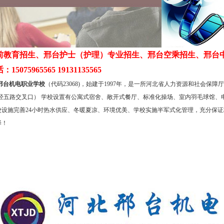
前教育招生、邢台护士（护理）专业招生、邢台空乘招生、邢台
5075965565 19131135565
邢台机电职业学校
（代码23068)，始建于1997年，是一所河北省人力资源和社会保
和经五路交叉口） 学校设置有公寓式宿舍、敞开式餐厅、标准化操场、室内羽毛球馆
校设施完善24小时热水供应、冬暖夏凉、环境优美、学校实施半军式化管理，充分保
择！