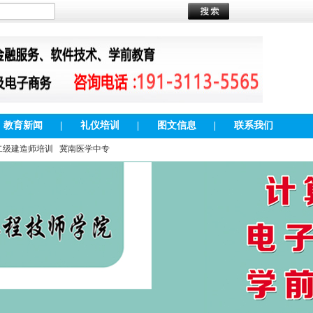
教育新闻
|
礼仪培训
|
图文信息
|
联系我们
二级建造师培训
冀南医学中专