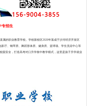
中专招生
障厅直属的职业教育学校。学校新校区2020年落成于沙河经济开发区
、电影厅、钢琴房、舞蹈形体房、健身房、篮球场、学生洗浴中心等
证校园安全，打造高考对口升学衡中教学模式，这里是孩子升学就业