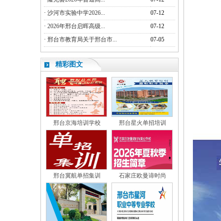
·
沙河市实验中学2026...
07-12
·
2026年邢台启晖高级...
07-12
·
邢台市教育局关于邢台市...
07-05
精彩图文
邢台京海培训学校
邢台星火单招培训
邢台冀航单招集训
石家庄欧曼谛时尚