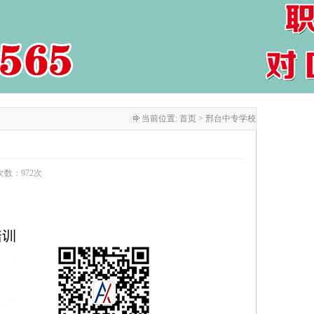
当前位置:
首页
> 邢台中专学校
览次数：972次