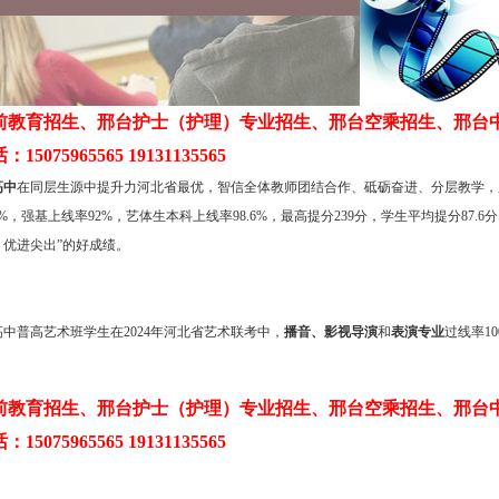
前教育招生、邢台护士（护理）专业招生、邢台空乘招生、邢台
5075965565 19131135565
高中
在同层生源中提升力河北省最优，智信全体教师团结合作、砥砺奋进、分层教学，用
0%，强基上线率92%，艺体生本科上线率98.6%，最高提分239分，学生平均提分87.
、优进尖出”的好成绩。
中普高艺术班学生在2024年河北省艺术联考中，
播音、影视导演
和
表演专业
过线率1
前教育招生、邢台护士（护理）专业招生、邢台空乘招生、邢台
5075965565 19131135565