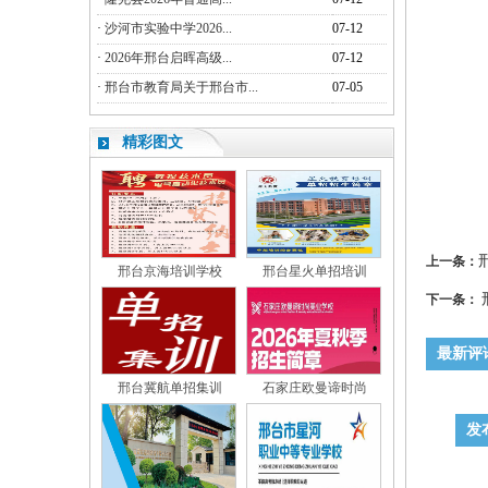
·
沙河市实验中学2026...
07-12
·
2026年邢台启晖高级...
07-12
·
邢台市教育局关于邢台市...
07-05
精彩图文
上一条：
邢台京海培训学校
邢台星火单招培训
下一条：
最新评
邢台冀航单招集训
石家庄欧曼谛时尚
发