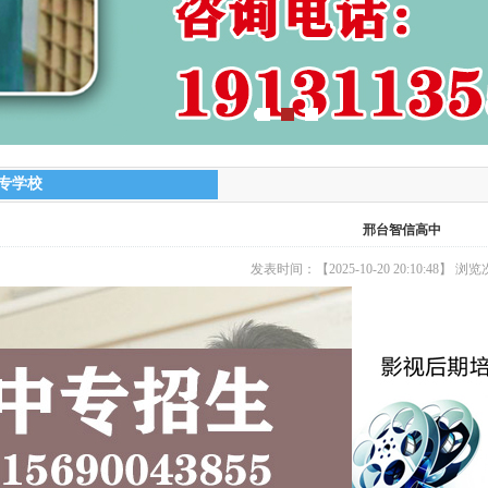
专学校
邢台智信高中
发表时间：【2025-10-20 20:10:48】 浏