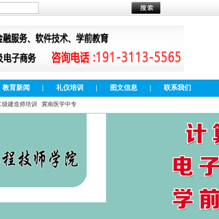
教育新闻
|
礼仪培训
|
图文信息
|
联系我们
二级建造师培训
冀南医学中专