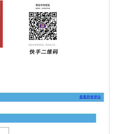
查看所有评论