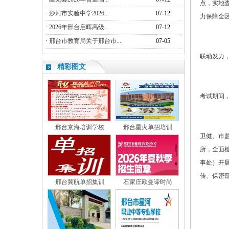
点，实地
·
沙河市实验中学2026...
07-12
力保障全
·
2026年邢台启晖高级...
07-12
·
邢台市教育局关于邢台市...
07-05
联动发力，
精彩图文
考试期间
邢台京海培训学校
邢台星火单招培训
卫健、市
所，全面
事处）开
传、保密
邢台冀航单招集训
石家庄欧曼谛时尚