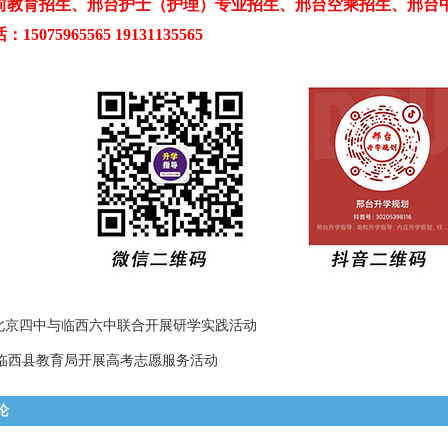
前教育招生、邢台护士（护理）专业招生、邢台空乘招生、邢台
5075965565 19131135565
北京四中与临西六中联合开展研学实践活动
临西县教育局开展高考志愿服务活动
论