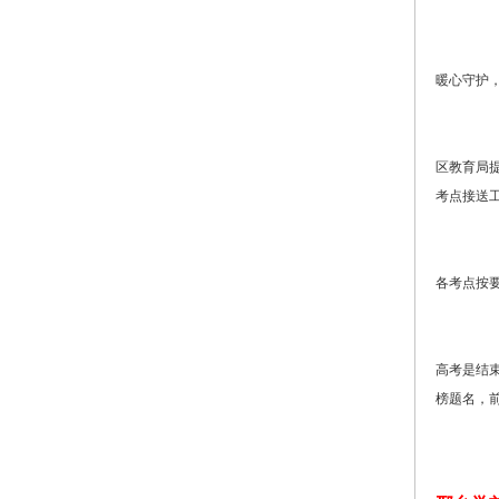
暖心守护，
区教育局
考点接送
各考点按
高考是结
榜题名，