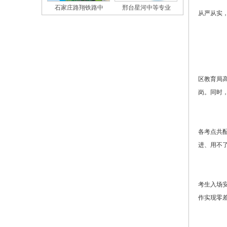
石家庄路翔铁路中
邢台星河中等专业
从严从实，
区教育局
岗。同时
各考点共配
进、用不
考生入场
作实现零