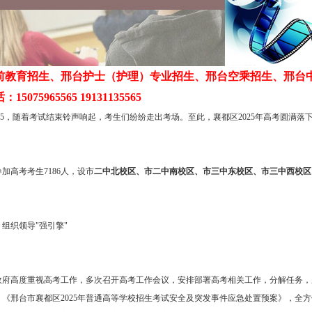
前教育招生、邢台护士（护理）专业招生、邢台空乘招生、邢台
5075965565 19131135565
8:15，随着考试结束铃声响起，考生们纷纷走出考场。至此，襄都区2025年高考圆满
加高考考生7186人，设市
二中北校区、市二中南校区、市三中东校区、市三中西校区
组织领导"强引擎"
政府高度重视高考工作，多次召开高考工作会议，安排部署高考相关工作，分解任务，压
》《邢台市襄都区2025年普通高等学校招生考试安全及突发事件应急处置预案》，全