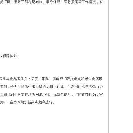
况汇报，细致了解考场布置、服务保障、应急预案等工作情况，有
位保障体系。
境卫生与食品卫生关；公安、消防、供电部门深入考点和考生食宿场
管制，全力保障考生出行畅通无阻；住建、生态部门和各乡镇（办
安部门24小时监控涉考网络环境、无线电信号，严防作弊行为；宣
盘棋”，合力保驾护航高考顺利进行。