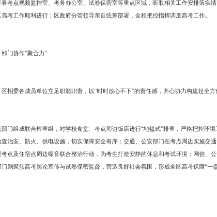
查看考点视频监控室、考务办公室、试卷保密室等重点区域，听取相关工作安排落实情
区高考工作顺利进行；区政府分管领导亲自统筹部署，全程把控指挥调度高考工作。
部门协作"聚合力"
，区招委各成员单位立足职能职责，以“时时放心不下”的责任感，齐心协力构建起全方
监部门组成联合检查组，对学校食堂、考点周边饭店进行“地毯式”排查，严格把控环
检查治安、防火、供电设施，切实保障安全有序；交通、公安部门在考点周边实施交通
展考点及住宿点周边噪音联合整治行动，为考生打造安静的休息和考试环境；网信、公
部门则聚焦高考舆论宣传与试卷保密监督，营造良好社会氛围，形成全区高考保障“一