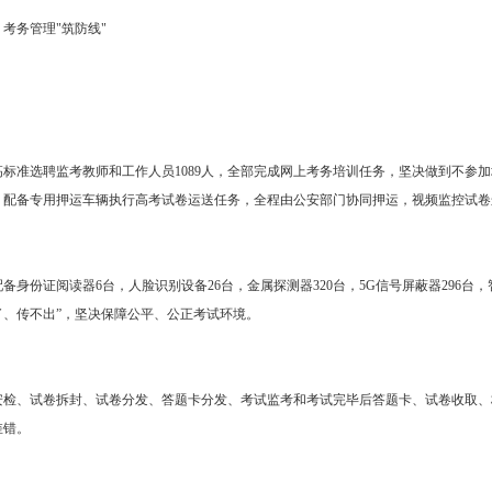
考务管理"筑防线"
高标准选聘监考教师和工作人员1089人，全部完成网上考务培训任务，坚决做到不参
，配备专用押运车辆执行高考试卷运送任务，全程由公安部门协同押运，视频监控试卷
备身份证阅读器6台，人脸识别设备26台，金属探测器320台，5G信号屏蔽器296台
了、传不出”，坚决保障公平、公正考试环境。
安检、试卷拆封、试卷分发、答题卡分发、考试监考和考试完毕后答题卡、试卷收取、
差错。