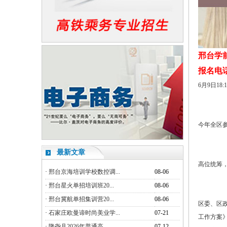
邢台学
报名电话：1
6月9日1
今年全区参
最新文章
高位统筹，
·
邢台京海培训学校数控调...
08-06
·
邢台星火单招培训班20...
08-06
·
邢台冀航单招集训营20...
08-06
区委、区
·
石家庄欧曼谛时尚美业学...
07-21
工作方案
·
隆尧县2026年普通高...
07-12