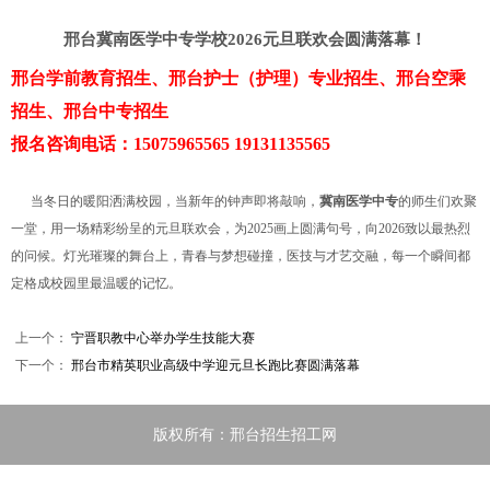
邢台冀南医学中专学校2026元旦联欢会圆满落幕！
邢台学前教育招生、邢台护士（护理）专业招生、邢台空乘
招生、邢台中专招生
报名咨询电话：15075965565 19131135565
当冬日的暖阳洒满校园，当新年的钟声即将敲响，
冀南医学中专
的师生们欢聚
一堂，用一场精彩纷呈的元旦联欢会，为2025画上圆满句号，向2026致以最热烈
的问候。灯光璀璨的舞台上，青春与梦想碰撞，医技与才艺交融，每一个瞬间都
定格成校园里最温暖的记忆。
上一个：
宁晋职教中心举办学生技能大赛
下一个：
邢台市精英职业高级中学迎元旦长跑比赛圆满落幕
版权所有：邢台招生招工网