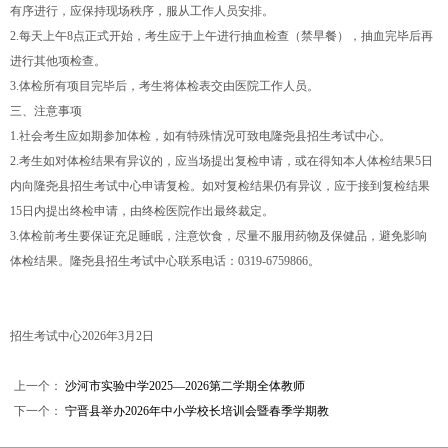
有序进行，应保持现场秩序，服从工作人员安排。
2.每天上午8点正式开始，考生应于上午进行抽血检查（禁早餐），抽血完毕后再
进行其他项检查。
3.体检所有项目完毕后，考生将体检表交由医院工作人员。
三、注意事项
1.社会考生应如期参加体检，如有特殊情况可致电隆尧县招生考试中心。
2.考生如对体检结果有异议的，应当场提出复检申请，或在得知本人体检结果5日
内向隆尧县招生考试中心申请复检。如对复检结果仍有异议，应于接到复检结果
15日内提出终检申请，由终检医院作出最终裁定。
3.体检前考生要保证充足睡眠，注意饮食，尽量不服用药物及保健品，避免影响
体检结果。隆尧县招生考试中心联系电话：0319-6759866。
招生考试中心2026年3月2日
上一个：
沙河市实验中学2025—2026第二学期全体教师
下一个：
宁晋县举办2026年中小学校长培训会暨春季学期教