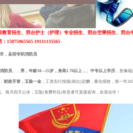
前教育招生、邢台护士（护理）专业招生、邢台空乘招生、邢台
5075965565 19131135565
市，县招专职消防员
消防员
，，
男，年龄18—25岁，身高1.70以上，、中专以上学历
，形像端
，
财政开资，五险一金
，工资实行按级(岗位)定酬，量化绩效，第一年2600-
0左右。每月四天公休，五险(免费吃住)有意者可直接咨询，欢迎合作！