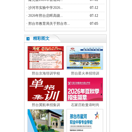
·
沙河市实验中学2026...
07-12
·
2026年邢台启晖高级...
07-12
·
邢台市教育局关于邢台市...
07-05
精彩图文
邢台京海培训学校
邢台星火单招培训
邢台冀航单招集训
石家庄欧曼谛时尚