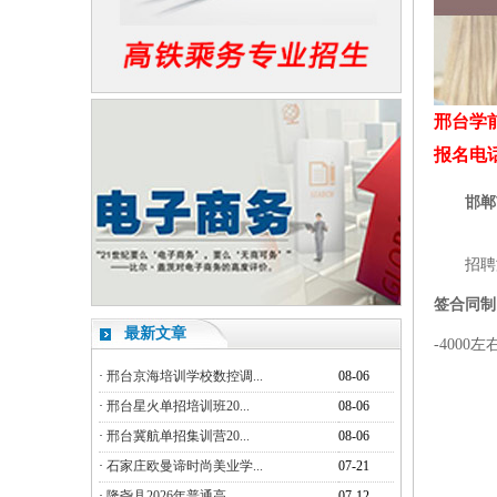
邢台学
报名电话：1
邯郸
招聘
签合同制
最新文章
-400
·
邢台京海培训学校数控调...
08-06
·
邢台星火单招培训班20...
08-06
·
邢台冀航单招集训营20...
08-06
·
石家庄欧曼谛时尚美业学...
07-21
·
隆尧县2026年普通高...
07-12