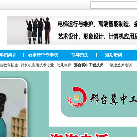
单招集训
|
石家庄中专学校
|
邯郸招生
|
短期培训
|
前教育招生
计算机应用技术专业
幼儿教育
邢台冀中工程技师
一级建造师培训