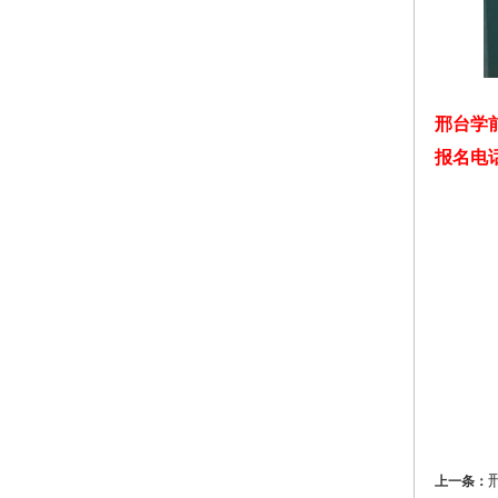
邢台学
报名电话：1
上一条：