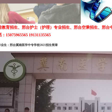
前教育招生、邢台护士（护理）专业招生、邢台空乘招生、邢台
5075965565 19131135565
业生：邢台冀南医学中专学校2021招生简章