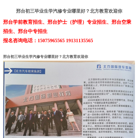
邢台初三毕业生学汽修专业哪里好？北方教育欢迎你
邢台学前教育招生、邢台护士（护理）专业招生、邢台空乘
招生、邢台中专招生
报名咨询电话：15075965565 19131135565
邢台初三毕业生学汽修专业哪里好？北方教育欢迎你