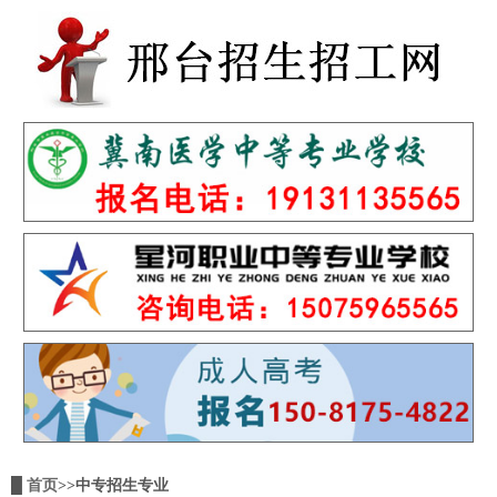
█
首页
>>中专招生专业