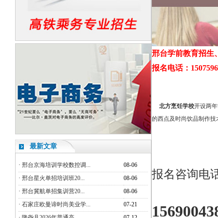
邢台学前教育招生
报名电话：150759655
北方烹饪学校
开设两年
的西点及时尚饮品制作技
最新文章
·
邢台京海培训学校数控调...
08-06
报名咨询电
·
邢台星火单招培训班20...
08-06
·
邢台冀航单招集训营20...
08-06
·
石家庄欧曼谛时尚美业学...
07-21
15690043
·
隆尧县2026年普通高...
07-12