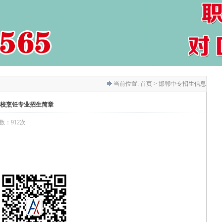
当前位置:
首页
> 邯郸中专招生信息
校烹饪专业招生简章
次数：912次