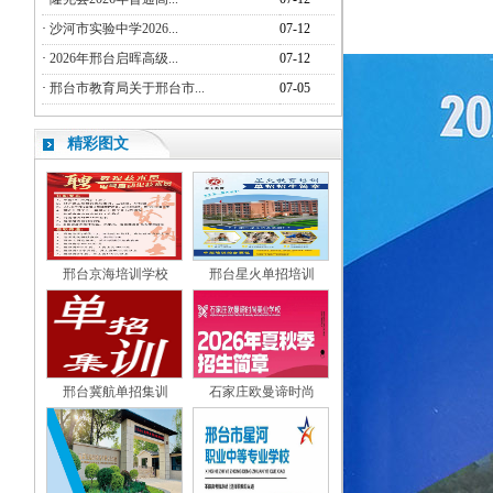
·
沙河市实验中学2026...
07-12
·
2026年邢台启晖高级...
07-12
·
邢台市教育局关于邢台市...
07-05
精彩图文
邢台京海培训学校
邢台星火单招培训
邢台冀航单招集训
石家庄欧曼谛时尚