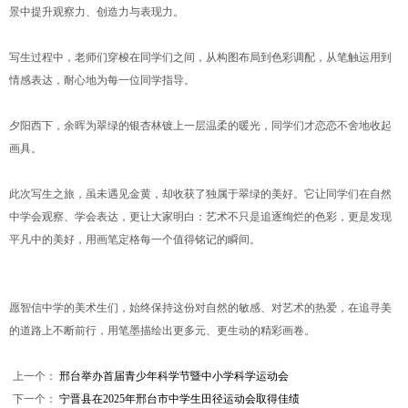
景中提升观察力、创造力与表现力。
写生过程中，老师们穿梭在同学们之间，从构图布局到色彩调配，从笔触运用到
情感表达，耐心地为每一位同学指导。
夕阳西下，余晖为翠绿的银杏林镀上一层温柔的暖光，同学们才恋恋不舍地收起
画具。
此次写生之旅，虽未遇见金黄，却收获了独属于翠绿的美好。它让同学们在自然
中学会观察、学会表达，更让大家明白：艺术不只是追逐绚烂的色彩，更是发现
平凡中的美好，用画笔定格每一个值得铭记的瞬间。
愿智信中学的美术生们，始终保持这份对自然的敏感、对艺术的热爱，在追寻美
的道路上不断前行，用笔墨描绘出更多元、更生动的精彩画卷。
上一个：
邢台举办首届青少年科学节暨中小学科学运动会
下一个：
宁晋县在2025年邢台市中学生田径运动会取得佳绩