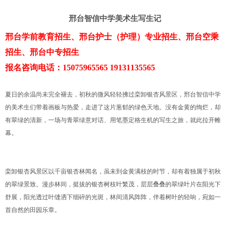
邢台智信中学美术生写生记
邢台学前教育招生、邢台护士（护理）专业招生、邢台空乘
招生、邢台中专招生
报名咨询电话：15075965565 19131135565
夏日的余温尚未完全褪去，初秋的微风轻轻拂过栾卸银杏风景区，邢台智信中学
的美术生们带着画板与热爱，走进了这片葱郁的绿色天地。没有金黄的绚烂，却
有翠绿的清新，一场与青翠绿意对话、用笔墨定格生机的写生之旅，就此拉开帷
幕。
栾卸银杏风景区以千亩银杏林闻名，虽未到金黄满枝的时节，却有着独属于初秋
的翠绿景致。漫步林间，挺拔的银杏树枝叶繁茂，层层叠叠的翠绿叶片在阳光下
舒展，阳光透过叶缝洒下细碎的光斑，林间清风阵阵，伴着树叶的轻响，宛如一
首自然的田园乐章。