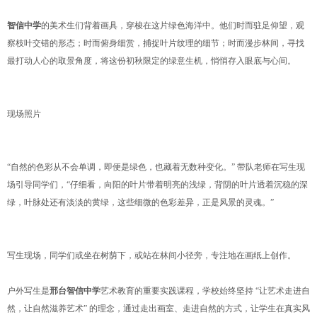
智信中学
的美术生们背着画具，穿梭在这片绿色海洋中。他们时而驻足仰望，观
察枝叶交错的形态；时而俯身细赏，捕捉叶片纹理的细节；时而漫步林间，寻找
最打动人心的取景角度，将这份初秋限定的绿意生机，悄悄存入眼底与心间。
现场照片
“自然的色彩从不会单调，即便是绿色，也藏着无数种变化。” 带队老师在写生现
场引导同学们，“仔细看，向阳的叶片带着明亮的浅绿，背阴的叶片透着沉稳的深
绿，叶脉处还有淡淡的黄绿，这些细微的色彩差异，正是风景的灵魂。”
写生现场，同学们或坐在树荫下，或站在林间小径旁，专注地在画纸上创作。
户外写生是
邢台智信中学
艺术教育的重要实践课程，学校始终坚持 “让艺术走进自
然，让自然滋养艺术” 的理念，通过走出画室、走进自然的方式，让学生在真实风