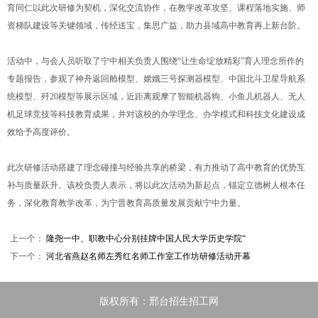
育同仁以此次研修为契机，深化交流协作，在教学改革攻坚、课程落地实施、师
资梯队建设等关键领域，传经送宝，集思广益，助力县域高中教育再上新台阶。
活动中，与会人员听取了宁中相关负责人围绕“让生命绽放精彩”育人理念所作的
专题报告，参观了神舟返回舱模型、嫦娥三号探测器模型、中国北斗卫星导航系
统模型、歼20模型等展示区域，近距离观摩了智能机器狗、小鱼儿机器人、无人
机足球竞技等科技教育成果，并对该校的办学理念、办学模式和科技文化建设成
效给予高度评价。
此次研修活动搭建了理念碰撞与经验共享的桥梁，有力推动了高中教育的优势互
补与质量跃升。该校负责人表示，将以此次活动为新起点，锚定立德树人根本任
务，深化教育教学改革，为宁晋教育高质量发展贡献宁中力量。
上一个：
隆尧一中、职教中心分别挂牌中国人民大学历史学院“
下一个：
河北省燕赵名师左秀红名师工作室工作坊研修活动开幕
版权所有：邢台招生招工网