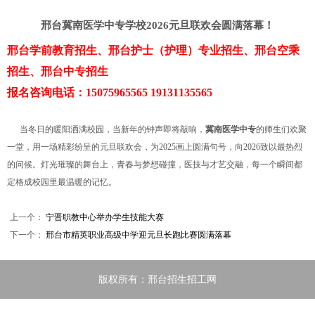
邢台冀南医学中专学校2026元旦联欢会圆满落幕！
邢台学前教育招生、邢台护士（护理）专业招生、邢台空乘
招生、邢台中专招生
报名咨询电话：15075965565 19131135565
当冬日的暖阳洒满校园，当新年的钟声即将敲响，
冀南医学中专
的师生们欢聚
一堂，用一场精彩纷呈的元旦联欢会，为2025画上圆满句号，向2026致以最热烈
的问候。灯光璀璨的舞台上，青春与梦想碰撞，医技与才艺交融，每一个瞬间都
定格成校园里最温暖的记忆。
上一个：
宁晋职教中心举办学生技能大赛
下一个：
邢台市精英职业高级中学迎元旦长跑比赛圆满落幕
版权所有：邢台招生招工网