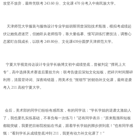
攻坚不放弃，最终凭联考 243.60 分、文化课 470 分考入中南民族大学。
天津师范大学服装与服饰设计专业学姐胡斯琪曾深陷技术瓶颈，模拟考成绩起
伏让她焦虑迷茫，但她听从老师指导，靠大量临摹、慢写训练打磨技法，调整心
态紧盯自我成长，以联考 249.80分、文化课439分圆梦天津师范大学。
宁夏大学视觉传达设计专业学长杨博文初中成绩垫底，曾被判定 “撑死上大
专”，高中选择美术赛道后重拾方向：联考告捷后深知文化短板，把碎片时间掰碎
利用，清晨背诗词、深夜啃错题，用美术生 “抠细节”的韧劲补文化课，最终逆袭
考入 211 高校宁夏大学。
会后，美术部的同学们纷纷有感而发，有的同学说：“学长学姐的逆袭太激励人
了，我也要扎实练基础，不辜负每一次练习！”还有同学表示：“原来瓶颈和短板
都能突破，我要把目标院校贴在书桌，跟着学长学姐的脚步拼到底！”也有同学感
慨：“看到学长从成绩垫底冲到 211，我更有动力补文化课了！”