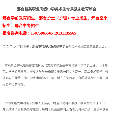
邢台精英职业高级中学美术生专属励志教育班会
邢台学前教育招生、邢台护士（护理）专业招生、邢台空乘
招生、邢台中专招生
报名咨询电话：15075965565 19131135565
2026年1月27日下午，
邢台市精英职业高级中学
召开美术部励志教育主题班会。
本次班会特意邀请邵京老师及优秀美术毕业生中南民族大学学长王涵、天津师
范大学学姐胡斯琪、宁夏大学学长杨博文重返校园，为高一、高二美术部学生传
递励志正能量，助力学生明确学习方向、树立升学目标，合理规划高中生涯，坚
定艺术追梦信念。
中南民族大学动画专业学长王涵高一时连铅笔都不会削，线条歪扭懵懂入门，
却以 900 个日夜的坚守逆袭：每周 3 次画室练习从石膏几何体起步，集训中熬夜