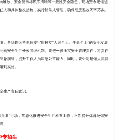
杂物堆放、安全警示标识不清晰等一般性安全隐患，现场责令场馆运
任人和具体整改措施，实行销号式管理，确保隐患整改闭环落实。
懈。各场馆运营单位要牢固树立“人民至上、生命至上”的安全发展
完善安全生产长效管理机制。要进一步压实安全管理责任，将责任
应急演练，提升工作人员应急处置能力。同时，要针对场馆人流特
落到实处。
全生产责任意识。
回头看”行动，常态化推进安全生产检查工作，不断提升体育场馆安
境。
中专招生