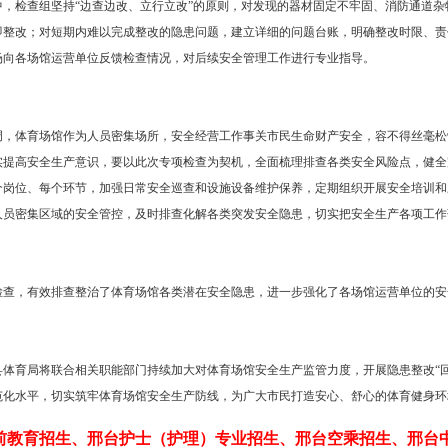
中，检查组坚持“边查边改、立行立改”的原则，对发现的器材固定不牢固、消防通道
即整改；对短期内难以完成整改的隐患问题，建立详细的问题台账，明确整改时限、责
场向各场馆运营单位反馈检查情况，对后续安全管理工作进行专业指导。
调，体育场馆作为人员密集场所，安全经营工作事关市民生命财产安全，容不得丝毫松
实提高安全生产意识，要以此次专项检查为契机，全面梳理排查各类安全风险点，健全
个岗位、每个环节，加强日常安全巡查和设施设备维护保养，定期组织开展安全培训和
人员密集区域的安全管控，及时排查化解各类突发安全隐患，切实把安全生产各项工作
检查，有效排查整治了体育场馆各类潜在安全隐患，进一步强化了各场馆运营单位的安
县体育局将联合相关职能部门持续加大对体育场馆安全生产监管力度，开展隐患整改“
范化水平，切实筑牢体育场馆安全生产防线，为广大市民打造安心、舒心的体育健身环
前教育招生、邢台护士（护理）专业招生、邢台空乘招生、邢台