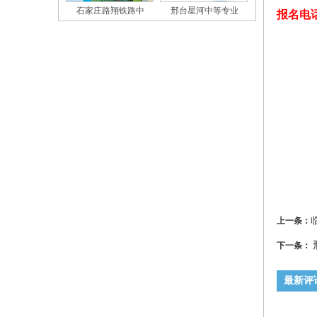
石家庄路翔铁路中
邢台星河中等专业
报名电话：1
上一条：
下一条：
最新评