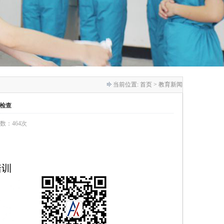
当前位置:
首页
> 教育新闻
检查
次数：464次