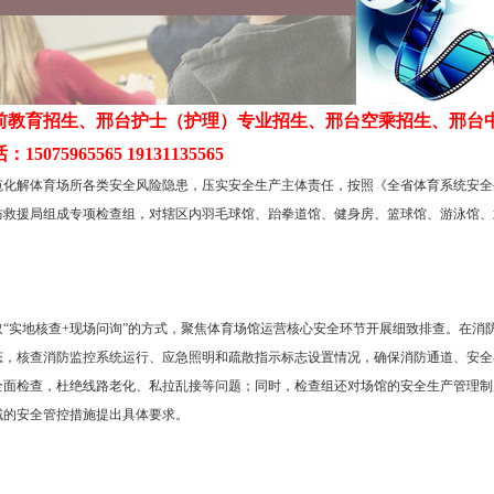
前教育招生、邢台护士（护理）专业招生、邢台空乘招生、邢台
5075965565 19131135565
范化解体育场所各类安全风险隐患，压实安全生产主体责任，按照《全省体育系统安全生产
防救援局组成专项检查组，对辖区内羽毛球馆、跆拳道馆、健身房、篮球馆、游泳馆、
取“实地核查+现场问询”的方式，聚焦体育场馆运营核心安全环节开展细致排查。在消
态，核查消防监控系统运行、应急照明和疏散指示标志设置情况，确保消防通道、安全
全面检查，杜绝线路老化、私拉乱接等问题；同时，检查组还对场馆的安全生产管理制
域的安全管控措施提出具体要求。