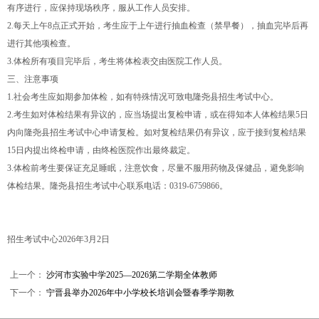
有序进行，应保持现场秩序，服从工作人员安排。
2.每天上午8点正式开始，考生应于上午进行抽血检查（禁早餐），抽血完毕后再
进行其他项检查。
3.体检所有项目完毕后，考生将体检表交由医院工作人员。
三、注意事项
1.社会考生应如期参加体检，如有特殊情况可致电隆尧县招生考试中心。
2.考生如对体检结果有异议的，应当场提出复检申请，或在得知本人体检结果5日
内向隆尧县招生考试中心申请复检。如对复检结果仍有异议，应于接到复检结果
15日内提出终检申请，由终检医院作出最终裁定。
3.体检前考生要保证充足睡眠，注意饮食，尽量不服用药物及保健品，避免影响
体检结果。隆尧县招生考试中心联系电话：0319-6759866。
招生考试中心2026年3月2日
上一个：
沙河市实验中学2025—2026第二学期全体教师
下一个：
宁晋县举办2026年中小学校长培训会暨春季学期教