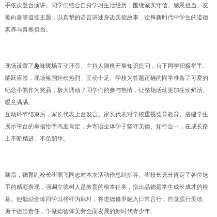
手依次登台演讲。同学们结合自身学习生活经历，围绕诚实守信、感恩担当、友
善向善等道德主题，以真挚的语言讲述身边美德故事，诠释新时代中学生的道德
素养与青春担当。
现场设置了趣味暖场互动环节。主持人随机开展知识提问，台下同学积极举手、
踊跃应答，现场氛围轻松热烈、互动十足。学校为答题正确的同学准备了可爱的
纪念小熊作为奖品，极大调动了同学们的参与热情，让整场活动更加生动鲜活、
暖意满满。
互动环节结束后，家长代表上台发言。家长代表对学校重视德育教育、搭建学生
展示平台的举措给予高度肯定，并寄语全体学子坚守美德、知行合一，在成长路
上不断精进、不负韶华。
随后，德育副校长崔鹏飞同志对本次活动作总结指导。崔校长充分肯定了各位选
手的精彩表现，强调立德树人是教育的根本任务，指出品德是学生成长成才的根
基。他勉励全体同学以榜样为标杆，将道德修养融入日常言行，自觉践行美德、
勇于担当责任，争做德智体美劳全面发展的新时代青少年。