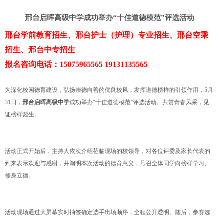
邢台启晖高级中学成功举办“十佳道德模范”评选活动
邢台学前教育招生、邢台护士（护理）专业招生、邢台空乘
招生、邢台中专招生
报名咨询电话：15075965565 19131135565
为深化校园德育建设，弘扬崇德向善的优良校风，发挥道德榜样的引领作用，5月
31日，
邢台启晖高级中学
成功举办“十佳道德模范”评选活动。共赏青春风采，见
证榜样诞生。
活动正式开始后，主持人依次介绍莅临现场的校领导，对各位评委及家长代表的
到来表示欢迎与感谢，并阐明本次活动的德育意义，号召全体同学向榜样学习、
修身立德。
活动现场通过大屏幕实时抽签确定选手出场顺序，全程公开透明。随后，参赛选