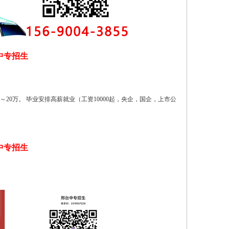
中专招生
万～20万。 毕业安排高薪就业（工资10000起，央企，国企，上市公
中专招生