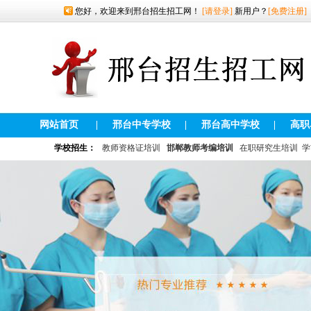
您好，欢迎来到邢台招生招工网！
[请登录]
新用户？
[免费注册]
网站首页
|
邢台中专学校
|
邢台高中学校
|
高职
学校招生：
教师资格证培训
邯郸教师考编培训
在职研究生培训
学