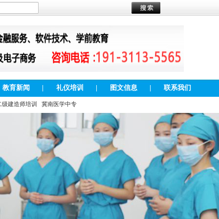
教育新闻
|
礼仪培训
|
图文信息
|
联系我们
二级建造师培训
冀南医学中专