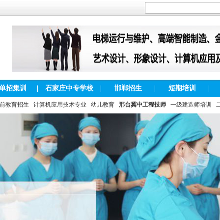
单招集训
|
石家庄中专学校
|
邯郸招生
|
短期培训
|
前教育招生
计算机应用技术专业
幼儿教育
邢台冀中工程技师
一级建造师培训