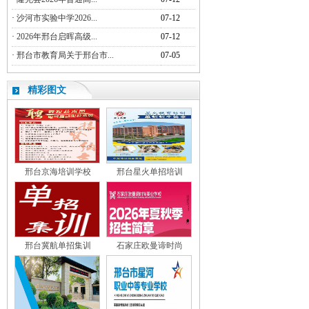
·
沙河市实验中学2026...
07-12
·
2026年邢台启晖高级...
07-12
·
邢台市教育局关于邢台市...
07-05
精彩图文
邢台京海培训学校
邢台星火单招培训
邢台冀航单招集训
石家庄欧曼谛时尚