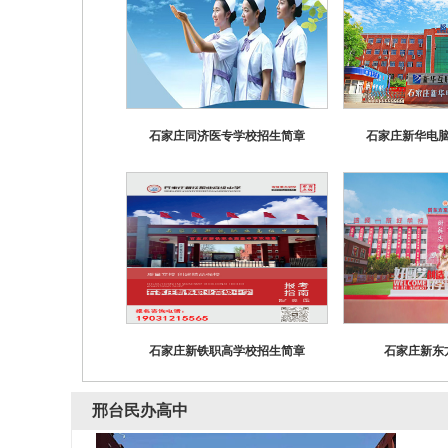
石家庄同济医专学校招生简章
石家庄新华电脑
石家庄新铁职高学校招生简章
石家庄新东
邢台民办高中