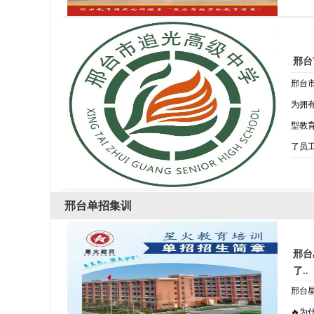
邢台
邢台市
为拥
型教
了员工
邢台单招集训
邢台
了..
邢台星
🔥