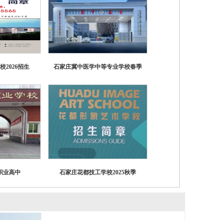
2026招生
石家庄冀中医学中等专业学校春季
职业高中
石家庄花都技工学校2025秋季