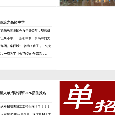
市追光高级中学
追光教育集团创办于1993年，现已成
有三所小学、一所初中和一所高中的大
育集团。集团以“一切为了孩子，一切为
，一切为了社会”作为办学宗旨，...
星火单招培训班2026招生报名
火单招培训班2026招生报名了！！！
为什么选星火单招-全覆盖：河北单招十大