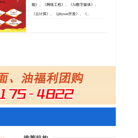
能》、《网络工程》、《Ai数字媒体》、
《云计算》、《physon开发》、《...