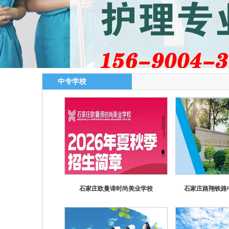
中专学校
石家庄欧曼谛时尚美业学校
石家庄路翔铁路