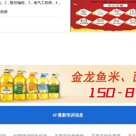
员。2，数控编程。3，电气工程师。4，
工程师
6F
最新培训信息