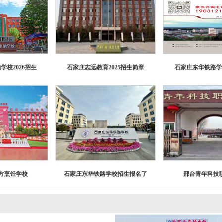
学校2026招生
石家庄志远教育2025招生简章
石家庄东华铁路学校
方烹饪学校
石家庄东华铁路学校招生报名了
邢台青年科技