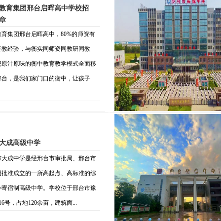
教育集团邢台启晖高中学校招
章
教育集团邢台启晖高中，80%的师资有
任教经验，与衡实同师资同教研同教
把原汁原味的衡中教育教学模式全面移
邢台，是我们家门口的衡中，让孩子
大成高级中学
市大成中学是经邢台市审批局、邢台市
局批准成立的一所高起点、高标准的综
办寄宿制高级中学。学校位于邢台市豫
16号，占地120余亩，建筑面...