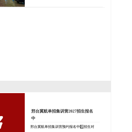
邢台冀航单招集训营2027招生报名
中
邢台冀航单招集训营预约报名中1️⃣招生对