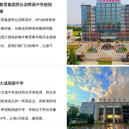
教育集团邢台启晖高中学校招
章
教育集团邢台启晖高中，80%的师资有
任教经验，与衡实同师资同教研同教
把原汁原味的衡中教育教学模式全面移
邢台，是我们家门口的衡中，让孩子
大成高级中学
市大成中学是经邢台市审批局、邢台市
局批准成立的一所高起点、高标准的综
办寄宿制高级中学。学校位于邢台市豫
16号，占地120余亩，建筑面...