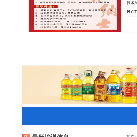
技术
PLC