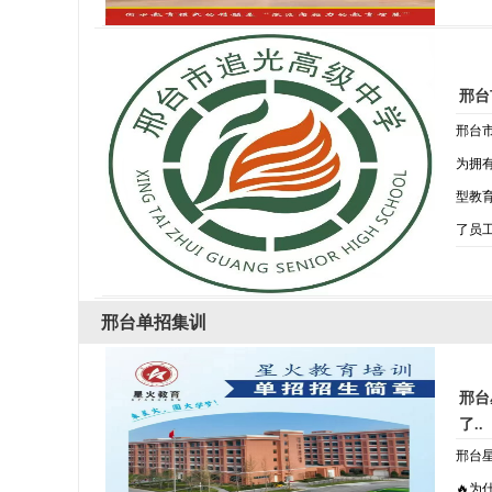
邢台
邢台市
为拥
型教
了员工
邢台单招集训
邢台
了..
邢台星
🔥