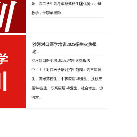
象：高二学生高考单招落榜生2️⃣优势：小班
教学，专职单招独...
沙河对口医学培训2025招生火热报
名..
沙河对口医学培训2025招生火热报名
中！！！对口医学培训招生范围：高三应届
生、高考落榜生、中职应届\毕业生、技校应
届\毕业生、职高应届\毕业生、社会考生。沙
河对...