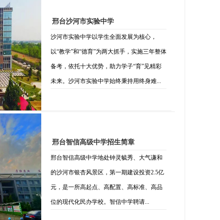
邢台沙河市实验中学
沙河市实验中学以学生全面发展为核心，
以“教学”和“德育”为两大抓手，实施三年整体
备考，依托十大优势，助力学子“育”见精彩
未来。沙河市实验中学始终秉持用终身难...
邢台智信高级中学招生简章
邢台智信高级中学地处钟灵毓秀、大气谦和
的沙河市银杏风景区，第一期建设投资2.5亿
元，是一所高起点、高配置、高标准、高品
位的现代化民办学校。智信中学聘请...