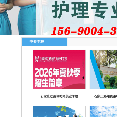
中专学校
石家庄欧曼谛时尚美业学校
石家庄路翔铁路