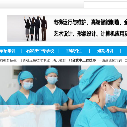
单招集训
|
石家庄中专学校
|
邯郸招生
|
短期培训
|
前教育招生
计算机应用技术专业
幼儿教育
邢台冀中工程技师
一级建造师培训