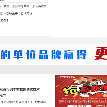
高三学生、邢台中专学生：邢台高职单
班火热招生中... 咨询电话：
135565
京海培训学校数控调试技术
电气..
海培训学校 培训项目： 1，数控调试