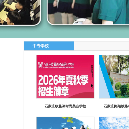
中专学校
石家庄欧曼谛时尚美业学校
石家庄路翔铁路