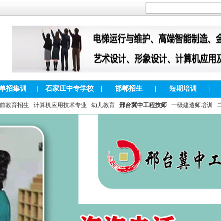
单招集训
|
石家庄中专学校
|
邯郸招生
|
短期培训
|
前教育招生
计算机应用技术专业
幼儿教育
邢台冀中工程技师
一级建造师培训