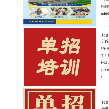
类全
单招经
邢台
开始招
邢台
了！
计划
口医
1、...
邢台
台高职