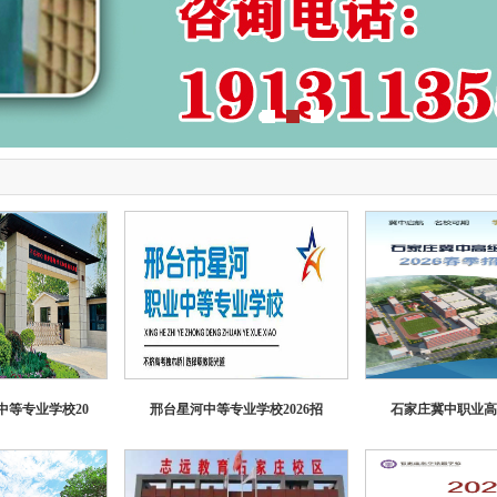
中等专业学校20
邢台星河中等专业学校2026招
石家庄冀中职业高级