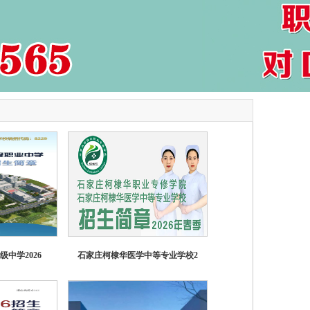
中学2026
石家庄柯棣华医学中等专业学校2