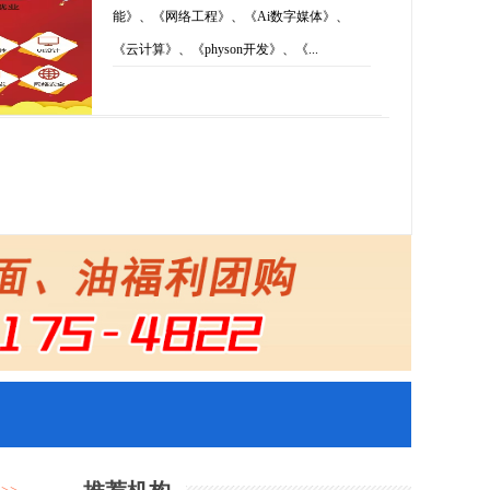
能》、《网络工程》、《Ai数字媒体》、
《云计算》、《physon开发》、《...