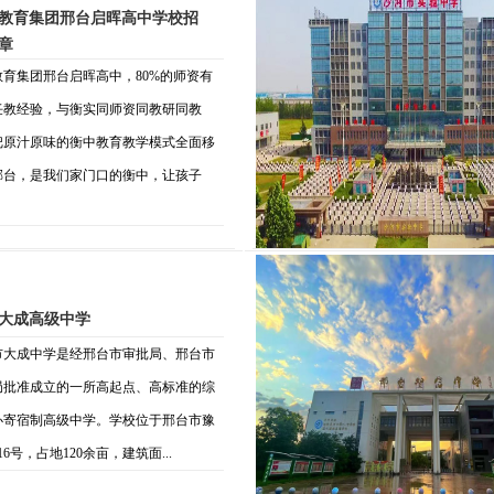
教育集团邢台启晖高中学校招
章
教育集团邢台启晖高中，80%的师资有
任教经验，与衡实同师资同教研同教
把原汁原味的衡中教育教学模式全面移
邢台，是我们家门口的衡中，让孩子
大成高级中学
市大成中学是经邢台市审批局、邢台市
局批准成立的一所高起点、高标准的综
办寄宿制高级中学。学校位于邢台市豫
16号，占地120余亩，建筑面...